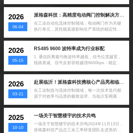
有的技术挑战。随着分析仪器集成度的提...
派格森科技：高精度电动阀门控制解决方案提
2026
在工业自动化流体控制领域，电动阀门作为关键
06-04
执行单元，其性能直接影响生产系统的稳定性与
经济性。传统电动阀门长期存在调节精度...
RS485 9600 波特率成为行业标配
2026
1. 通信距离最均衡波特率越低，信号位宽越宽，
05-15
线路衰减、信号反射容错越强9600bps：稳定传
输约 1200 米1920...
赴展临沂！派格森科技携核心产品亮相临沂泵
2026
在工业制造与流体控制领域，每一次技术迭代都
03-21
源于对效率与品质的极致追求。当临沂泵阀展盛
大启幕，派格森科技携全系列核心产品重...
一场关于智慧楼宇的技术共鸣
2025
一场关于智慧楼宇的技术共鸣2024年11月13日，
10-10
派格森科技产品总工余工率研发团队走进美的顺